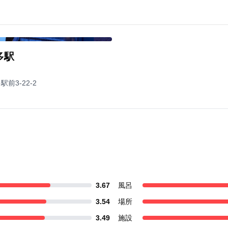
す
多駅
前3-22-2
3.67
風呂
3.54
場所
3.49
施設