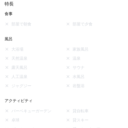
特長
食事
部屋で朝食
部屋で夕食
風呂
大浴場
家族風呂
天然温泉
温泉
露天風呂
サウナ
人工温泉
水風呂
ジャグジー
岩盤浴
アクティビティ
バーベキューガーデン
貸自転車
卓球
貸スキー