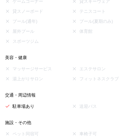
ゲームコーナー
貸スキーウェア
貸スノーボード
テニスコート
プール(通年)
プール(夏期のみ)
屋外プール
体育館
スポーツジム
美容・健康
マッサージサービス
エステサロン
湯上がりサロン
フィットネスクラブ
交通・周辺情報
駐車場あり
送迎バス
施設・その他
ペット同宿可
車椅子可