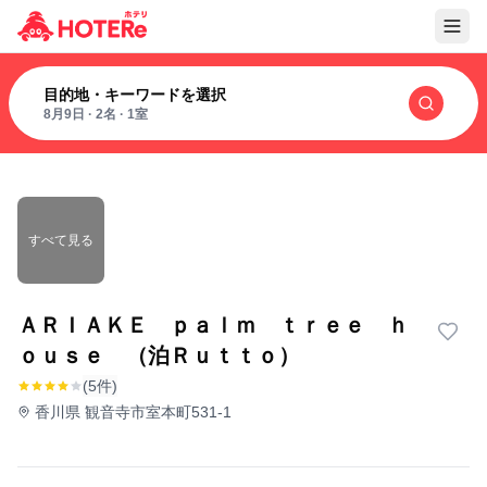
目的地・キーワードを選択
8月9日
·
2名
·
1室
すべて見る
ＡＲＩＡＫＥ ｐａｌｍ ｔｒｅｅ ｈ
ｏｕｓｅ （泊Ｒｕｔｔｏ）
(5件)
香川県 観音寺市室本町531-1