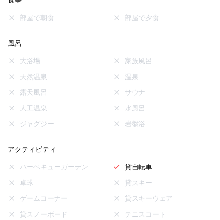
食事
部屋で朝食
部屋で夕食
風呂
大浴場
家族風呂
天然温泉
温泉
露天風呂
サウナ
人工温泉
水風呂
ジャグジー
岩盤浴
アクティビティ
バーベキューガーデン
貸自転車
卓球
貸スキー
ゲームコーナー
貸スキーウェア
貸スノーボード
テニスコート