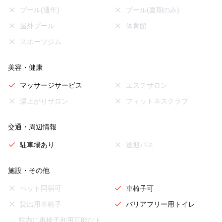
プール(通年)
プール(夏期のみ)
屋外プール
体育館
スポーツジム
美容・健康
マッサージサービス
エステサロン
湯上がりサロン
フィットネスクラブ
交通・周辺情報
駐車場あり
送迎バス
施設・その他
ペット同宿可
車椅子可
貸出用車椅子
バリアフリー用トイレ
館内に車椅子利用可能なト