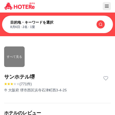
目的地・キーワードを選択
8月6日
·
2名
·
1室
すべて見る
サンホテル堺
(771件)
大阪府 堺市西区浜寺石津町西3-4-25
ホテルのレビュー