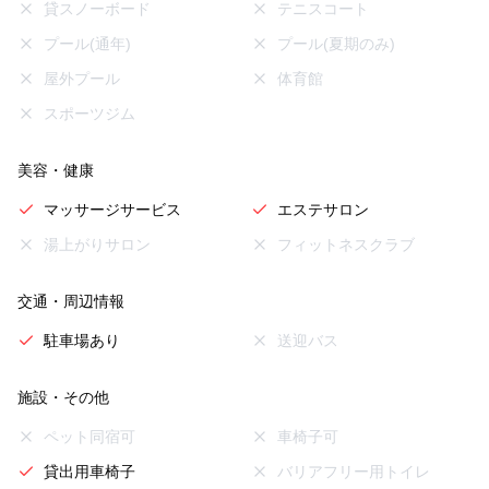
貸スノーボード
テニスコート
プール(通年)
プール(夏期のみ)
屋外プール
体育館
スポーツジム
美容・健康
マッサージサービス
エステサロン
湯上がりサロン
フィットネスクラブ
交通・周辺情報
駐車場あり
送迎バス
施設・その他
ペット同宿可
車椅子可
貸出用車椅子
バリアフリー用トイレ