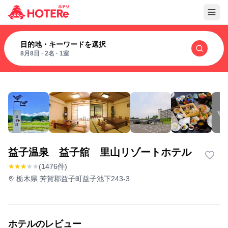
目的地・キーワードを選択
8月8日
·
2名
·
1室
す
益子温泉 益子舘 里山リゾートホテル
(1476件)
栃木県 芳賀郡益子町益子池下243-3
ホテルのレビュー