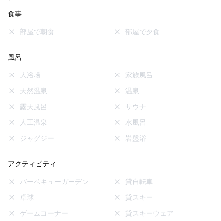
食事
部屋で朝食
部屋で夕食
風呂
大浴場
家族風呂
天然温泉
温泉
露天風呂
サウナ
人工温泉
水風呂
ジャグジー
岩盤浴
アクティビティ
バーベキューガーデン
貸自転車
卓球
貸スキー
ゲームコーナー
貸スキーウェア