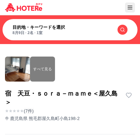
目的地・キーワードを選択
8月9日
·
2名
·
1室
すべて見る
宿 天豆・ｓｏｒａ－ｍａｍｅ＜屋久島
＞
(7件)
鹿児島県 熊毛郡屋久島町小島198-2