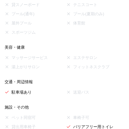
貸スノーボード
テニスコート
プール(通年)
プール(夏期のみ)
屋外プール
体育館
スポーツジム
美容・健康
マッサージサービス
エステサロン
湯上がりサロン
フィットネスクラブ
交通・周辺情報
駐車場あり
送迎バス
施設・その他
ペット同宿可
車椅子可
貸出用車椅子
バリアフリー用トイレ