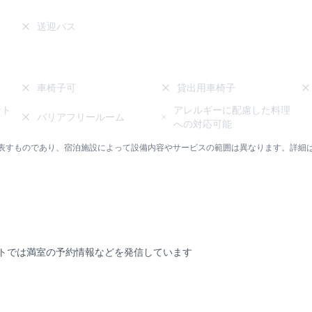
送迎バス
車椅子可
貸出用車椅子
なト
アレルギーに配慮した料理
バリアフリールーム
への対応可能
表すものであり、宿泊施設によって設備内容やサービスの範囲は異なります。詳細
トでは満室の予約情報などを発信しています