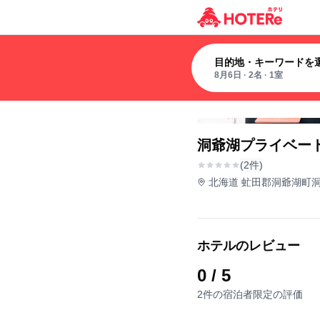
目的地・キーワードを
8月6日
·
2名
·
1室
洞爺湖プライベー
(2件)
北海道 虻田郡洞爺湖町洞爺
ホテルのレビュー
0
/ 5
2件の宿泊者限定の評価