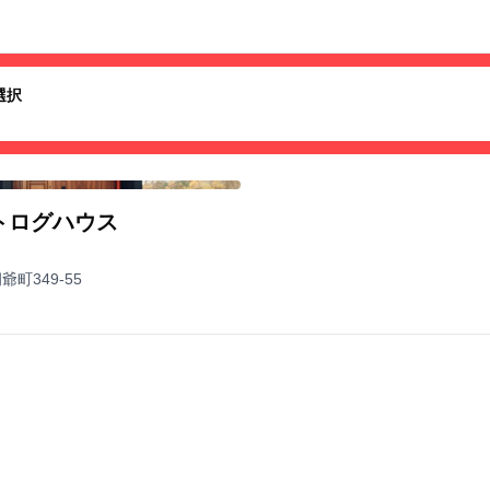
選択
す
トログハウス
町349-55