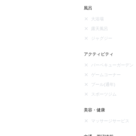
風呂
大浴場
露天風呂
ジャグジー
アクティビティ
バーベキューガーデン
ゲームコーナー
プール(通年)
スポーツジム
美容・健康
マッサージサービス