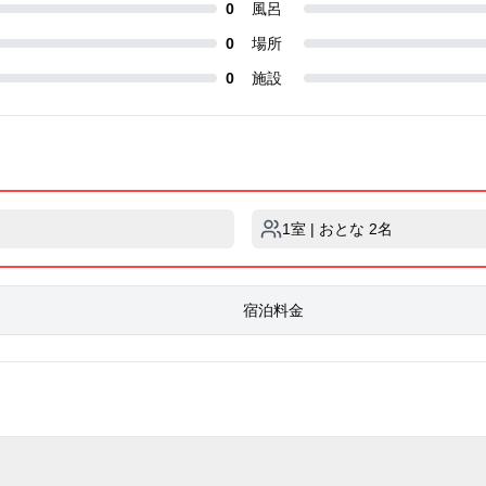
0
風呂
0
場所
0
施設
1室 | おとな 2名
宿泊料金