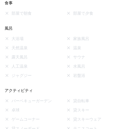
食事
部屋で朝食
部屋で夕食
風呂
大浴場
家族風呂
天然温泉
温泉
露天風呂
サウナ
人工温泉
水風呂
ジャグジー
岩盤浴
アクティビティ
バーベキューガーデン
貸自転車
卓球
貸スキー
ゲームコーナー
貸スキーウェア
貸スノーボード
テニスコート