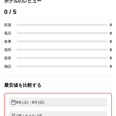
ホテルのレビュー
0
/ 5
部屋
0
風呂
0
食事
0
場所
0
接客
0
施設
0
最安値を比較する
8/8 (土) - 8/9 (日)
1室 | おとな 2名