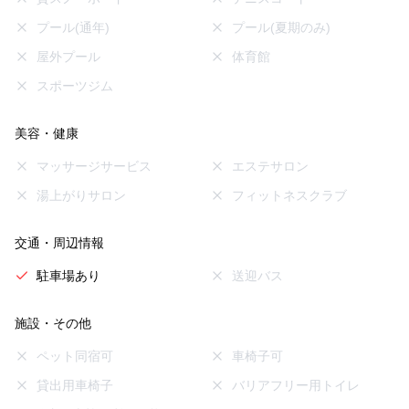
プール(通年)
プール(夏期のみ)
屋外プール
体育館
スポーツジム
美容・健康
マッサージサービス
エステサロン
湯上がりサロン
フィットネスクラブ
交通・周辺情報
駐車場あり
送迎バス
施設・その他
ペット同宿可
車椅子可
貸出用車椅子
バリアフリー用トイレ