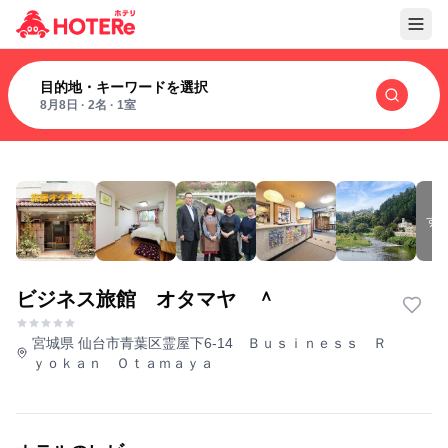
目的地・キーワードを選択
8月8日
·
2名
·
1室
す
ビジネス旅館 オタマヤ ＾
宮城県 仙台市青葉区霊屋下6-14 Ｂｕｓｉｎｅｓｓ Ｒ
ｙｏｋａｎ Ｏｔａｍａｙａ