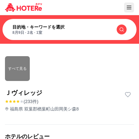
目的地・キーワードを選択
8月9日
·
2名
·
1室
すべて見る
Ｊヴィレッジ
(233件)
福島県 双葉郡楢葉町山田岡美シ森8
ホテルのレビュー