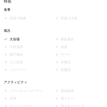
特長
食事
部屋で朝食
部屋で夕食
風呂
大浴場
家族風呂
天然温泉
温泉
露天風呂
サウナ
人工温泉
水風呂
ジャグジー
岩盤浴
アクティビティ
バーベキューガーデン
貸自転車
卓球
貸スキー
ゲームコーナー
貸スキーウェア