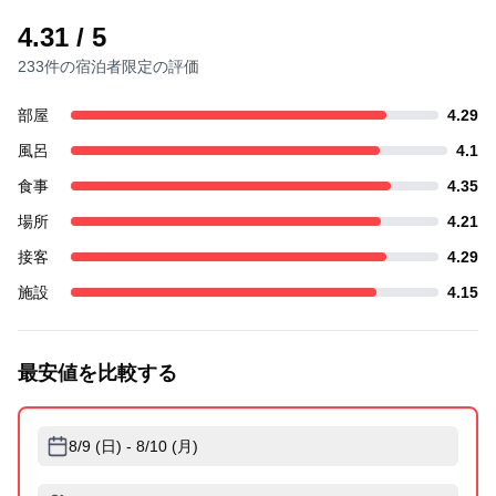
4.31
/ 5
233件の宿泊者限定の評価
部屋
4.29
風呂
4.1
食事
4.35
場所
4.21
接客
4.29
施設
4.15
最安値を比較する
8/9 (日) - 8/10 (月)