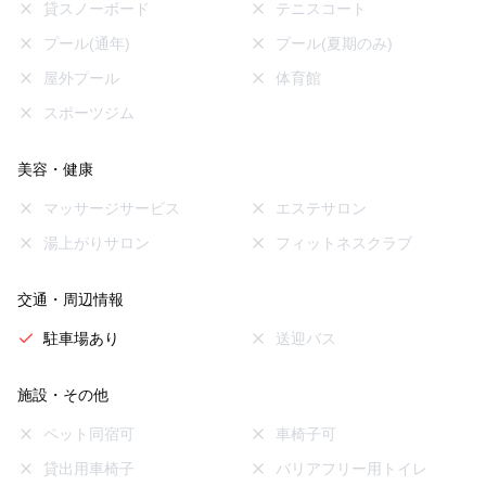
貸スノーボード
テニスコート
プール(通年)
プール(夏期のみ)
屋外プール
体育館
スポーツジム
美容・健康
マッサージサービス
エステサロン
湯上がりサロン
フィットネスクラブ
交通・周辺情報
駐車場あり
送迎バス
施設・その他
ペット同宿可
車椅子可
貸出用車椅子
バリアフリー用トイレ