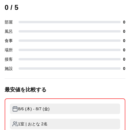
0
/ 5
部屋
0
風呂
0
食事
0
場所
0
接客
0
施設
0
最安値を比較する
8/6 (木) - 8/7 (金)
1室 | おとな 2名