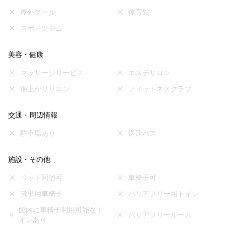
屋外プール
体育館
スポーツジム
美容・健康
マッサージサービス
エステサロン
湯上がりサロン
フィットネスクラブ
交通・周辺情報
駐車場あり
送迎バス
施設・その他
ペット同宿可
車椅子可
貸出用車椅子
バリアフリー用トイレ
館内に車椅子利用可能なト
バリアフリールーム
イレあり