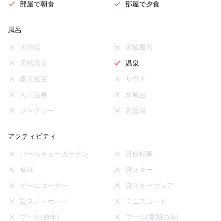
部屋で朝食
部屋で夕食
風呂
大浴場
家族風呂
天然温泉
温泉
露天風呂
サウナ
人工温泉
水風呂
ジャグジー
岩盤浴
アクティビティ
バーベキューガーデン
貸自転車
卓球
貸スキー
ゲームコーナー
貸スキーウェア
貸スノーボード
テニスコート
プール(通年)
プール(夏期のみ)