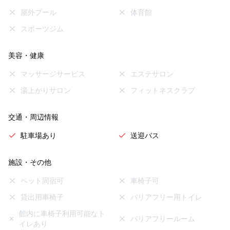
屋外プール
体育館
スポーツジム
美容・健康
マッサージサービス
エステサロン
湯上がりサロン
フィットネスクラブ
交通・周辺情報
駐車場あり
送迎バス
施設・その他
ペット同宿可
車椅子可
貸出用車椅子
バリアフリー用トイレ
館内に車椅子利用可能なト
バリアフリールーム
イレあり