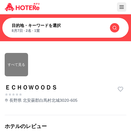
目的地・キーワードを選択
8月7日
·
2名
·
1室
すべて見る
ＥＣＨＯＷＯＯＤＳ
長野県 北安曇郡白馬村北城3020-605
ホテルのレビュー