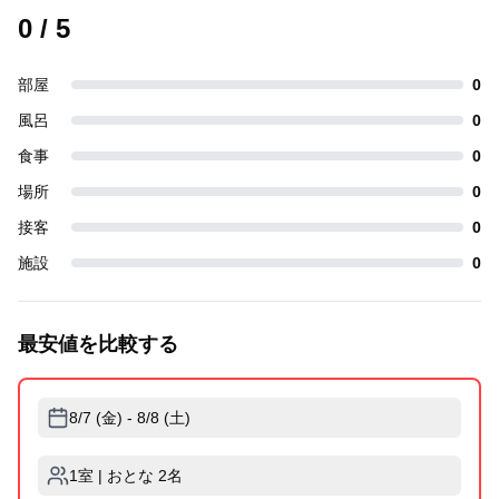
0
/ 5
部屋
0
風呂
0
食事
0
場所
0
接客
0
施設
0
最安値を比較する
8/7 (金) - 8/8 (土)
1室 | おとな 2名