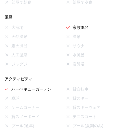
部屋で朝食
部屋で夕食
風呂
大浴場
家族風呂
天然温泉
温泉
露天風呂
サウナ
人工温泉
水風呂
ジャグジー
岩盤浴
アクティビティ
バーベキューガーデン
貸自転車
卓球
貸スキー
ゲームコーナー
貸スキーウェア
貸スノーボード
テニスコート
プール(通年)
プール(夏期のみ)