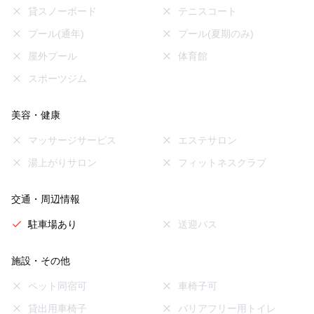
貸スノーボード
テニスコート
プール(通年)
プール(夏期のみ)
屋外プール
体育館
スポーツジム
美容・健康
マッサージサービス
エステサロン
湯上がりサロン
フィットネスクラブ
交通・周辺情報
駐車場あり
送迎バス
施設・その他
ペット同宿可
車椅子可
貸出用車椅子
バリアフリー用トイレ