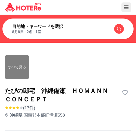
目的地・キーワードを選択
8月8日
·
2名
·
1室
すべて見る
たびの邸宅 沖縄備瀬 ＨＯＭＡＮＮ
ＣＯＮＣＥＰＴ
(17件)
沖縄県 国頭郡本部町備瀬558