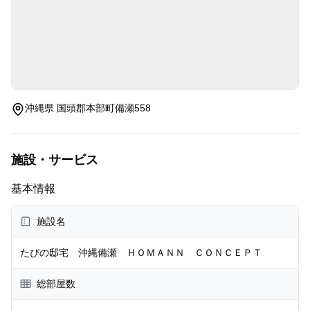
沖縄県 国頭郡本部町備瀬558
施設・サービス
基本情報
施設名
たびの邸宅 沖縄備瀬 ＨＯＭＡＮＮ ＣＯＮＣＥＰＴ
総部屋数