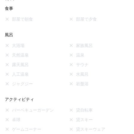
食事
部屋で朝食
部屋で夕食
風呂
大浴場
家族風呂
天然温泉
温泉
露天風呂
サウナ
人工温泉
水風呂
ジャグジー
岩盤浴
アクティビティ
バーベキューガーデン
貸自転車
卓球
貸スキー
ゲームコーナー
貸スキーウェア