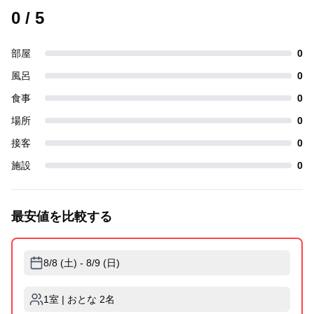
0
/ 5
部屋
0
風呂
0
食事
0
場所
0
接客
0
施設
0
最安値を比較する
8/8 (土) - 8/9 (日)
1室 | おとな 2名