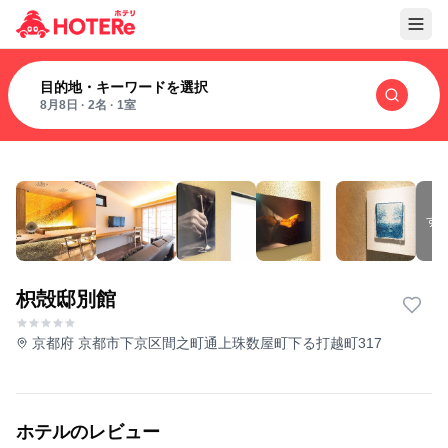
目的地・キーワードを選択
8月8日
·
2名
·
1室
す
枳殻邸別館
京都府 京都市下京区間之町通上珠数屋町下る打越町317
ホテルのレビュー