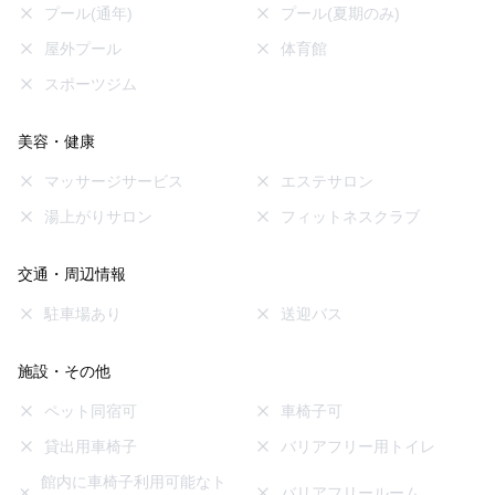
プール(通年)
プール(夏期のみ)
屋外プール
体育館
スポーツジム
美容・健康
マッサージサービス
エステサロン
湯上がりサロン
フィットネスクラブ
交通・周辺情報
駐車場あり
送迎バス
施設・その他
ペット同宿可
車椅子可
貸出用車椅子
バリアフリー用トイレ
館内に車椅子利用可能なト
バリアフリールーム