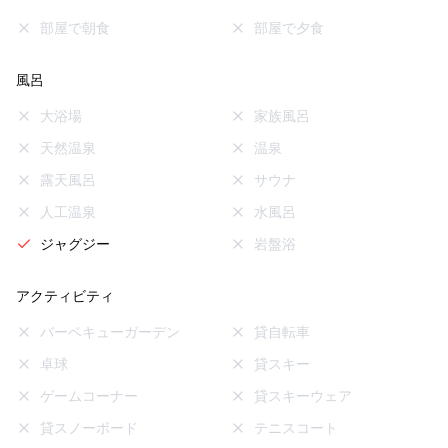
部屋で朝食
部屋で夕食
風呂
大浴場
家族風呂
天然温泉
温泉
露天風呂
サウナ
人工温泉
水風呂
ジャグジー
岩盤浴
アクティビティ
バーベキューガーデン
貸自転車
卓球
貸スキー
ゲームコーナー
貸スキーウェア
貸スノーボード
テニスコート