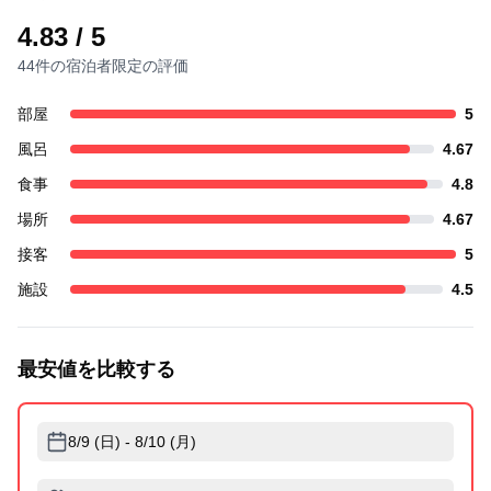
4.83
/ 5
44件の宿泊者限定の評価
部屋
5
風呂
4.67
食事
4.8
場所
4.67
接客
5
施設
4.5
最安値を比較する
8/9 (日) - 8/10 (月)