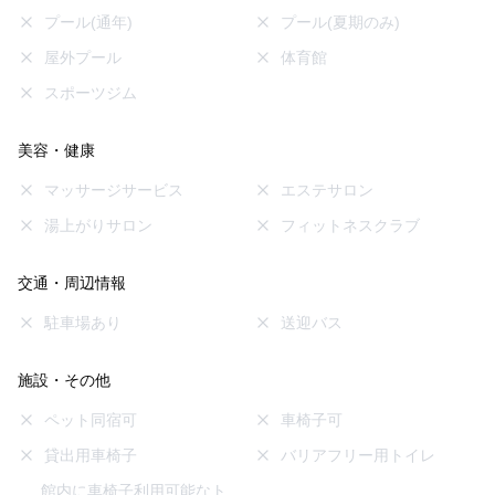
プール(通年)
プール(夏期のみ)
屋外プール
体育館
スポーツジム
美容・健康
マッサージサービス
エステサロン
湯上がりサロン
フィットネスクラブ
交通・周辺情報
駐車場あり
送迎バス
施設・その他
ペット同宿可
車椅子可
貸出用車椅子
バリアフリー用トイレ
館内に車椅子利用可能なト