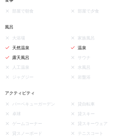
食事
部屋で朝食
部屋で夕食
風呂
大浴場
家族風呂
天然温泉
温泉
露天風呂
サウナ
人工温泉
水風呂
ジャグジー
岩盤浴
アクティビティ
バーベキューガーデン
貸自転車
卓球
貸スキー
ゲームコーナー
貸スキーウェア
貸スノーボード
テニスコート