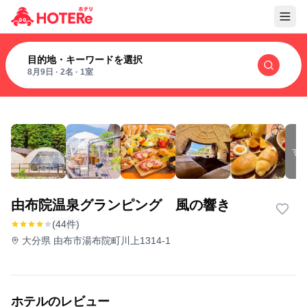
目的地・キーワードを選択
8月9日
·
2名
·
1室
す
由布院温泉グランピング 風の響き
(44件)
大分県 由布市湯布院町川上1314-1
ホテルのレビュー