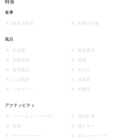
特長
食事
部屋で朝食
部屋で夕食
風呂
大浴場
家族風呂
天然温泉
温泉
露天風呂
サウナ
人工温泉
水風呂
ジャグジー
岩盤浴
アクティビティ
バーベキューガーデン
貸自転車
卓球
貸スキー
ゲームコーナー
貸スキーウェア