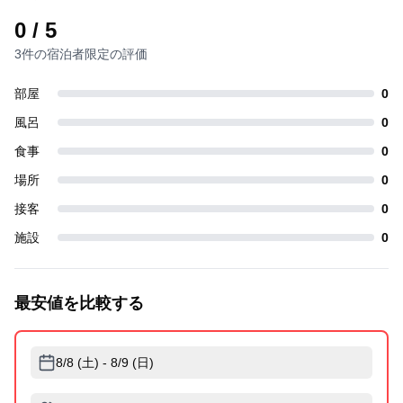
0
/ 5
3件の宿泊者限定の評価
部屋
0
風呂
0
食事
0
場所
0
接客
0
施設
0
最安値を比較する
8/8 (土) - 8/9 (日)