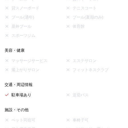
貸スノーボード
テニスコート
プール(通年)
プール(夏期のみ)
屋外プール
体育館
スポーツジム
美容・健康
マッサージサービス
エステサロン
湯上がりサロン
フィットネスクラブ
交通・周辺情報
駐車場あり
送迎バス
施設・その他
ペット同宿可
車椅子可