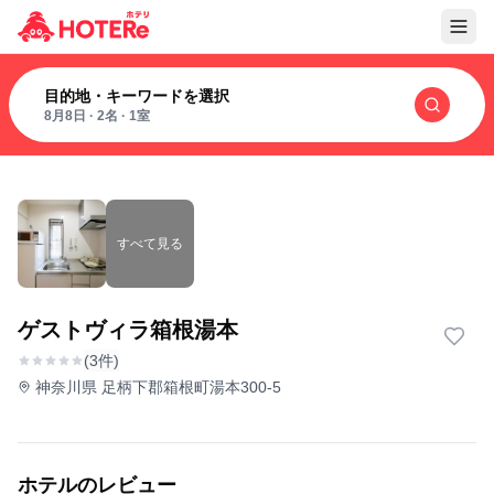
目的地・キーワードを選択
8月8日
·
2名
·
1室
すべて見る
ゲストヴィラ箱根湯本
(3件)
神奈川県 足柄下郡箱根町湯本300-5
ホテルのレビュー