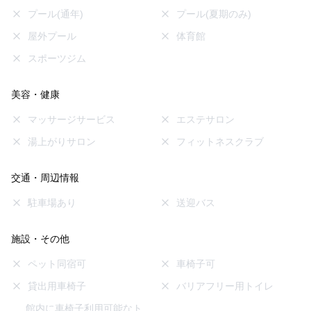
プール(通年)
プール(夏期のみ)
屋外プール
体育館
スポーツジム
美容・健康
マッサージサービス
エステサロン
湯上がりサロン
フィットネスクラブ
交通・周辺情報
駐車場あり
送迎バス
施設・その他
ペット同宿可
車椅子可
貸出用車椅子
バリアフリー用トイレ
館内に車椅子利用可能なト