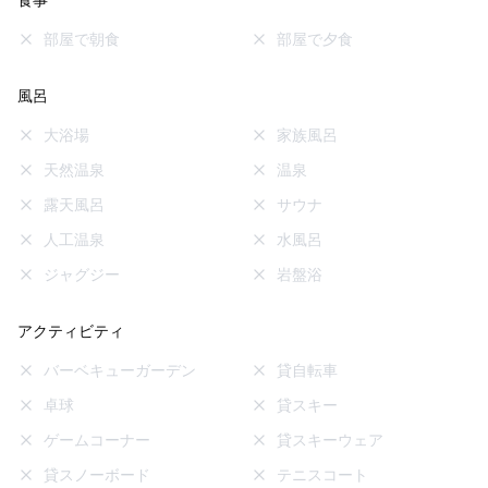
食事
部屋で朝食
部屋で夕食
風呂
大浴場
家族風呂
天然温泉
温泉
露天風呂
サウナ
人工温泉
水風呂
ジャグジー
岩盤浴
アクティビティ
バーベキューガーデン
貸自転車
卓球
貸スキー
ゲームコーナー
貸スキーウェア
貸スノーボード
テニスコート