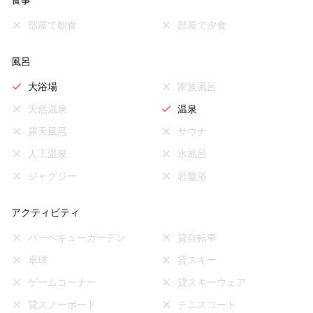
食事
部屋で朝食
部屋で夕食
風呂
大浴場
家族風呂
天然温泉
温泉
露天風呂
サウナ
人工温泉
水風呂
ジャグジー
岩盤浴
アクティビティ
バーベキューガーデン
貸自転車
卓球
貸スキー
ゲームコーナー
貸スキーウェア
貸スノーボード
テニスコート