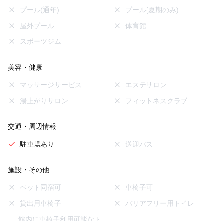
プール(通年)
プール(夏期のみ)
屋外プール
体育館
スポーツジム
美容・健康
マッサージサービス
エステサロン
湯上がりサロン
フィットネスクラブ
交通・周辺情報
駐車場あり
送迎バス
施設・その他
ペット同宿可
車椅子可
貸出用車椅子
バリアフリー用トイレ
館内に車椅子利用可能なト