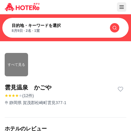
目的地・キーワードを選択
8月9日
·
2名
·
1室
すべて見る
雲見温泉 かごや
(12件)
静岡県 賀茂郡松崎町雲見377-1
ホテルのレビュー