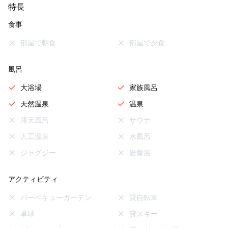
特長
食事
部屋で朝食
部屋で夕食
風呂
大浴場
家族風呂
天然温泉
温泉
露天風呂
サウナ
人工温泉
水風呂
ジャグジー
岩盤浴
アクティビティ
バーベキューガーデン
貸自転車
卓球
貸スキー