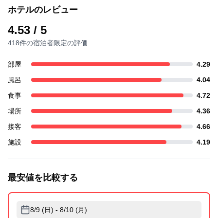
ホテルのレビュー
4.53
/ 5
418件の宿泊者限定の評価
部屋
4.29
風呂
4.04
食事
4.72
場所
4.36
接客
4.66
施設
4.19
最安値を比較する
8/9 (日) - 8/10 (月)