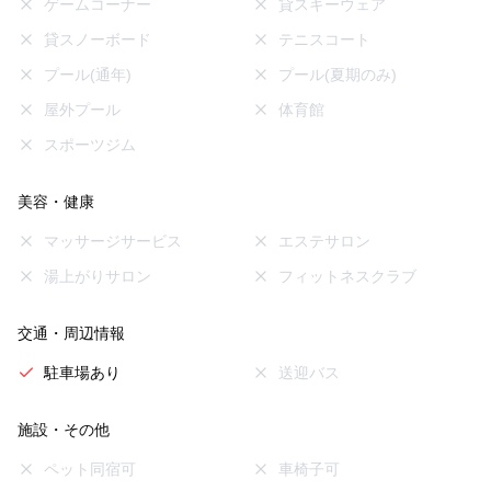
ゲームコーナー
貸スキーウェア
貸スノーボード
テニスコート
プール(通年)
プール(夏期のみ)
屋外プール
体育館
スポーツジム
美容・健康
マッサージサービス
エステサロン
湯上がりサロン
フィットネスクラブ
交通・周辺情報
駐車場あり
送迎バス
施設・その他
ペット同宿可
車椅子可