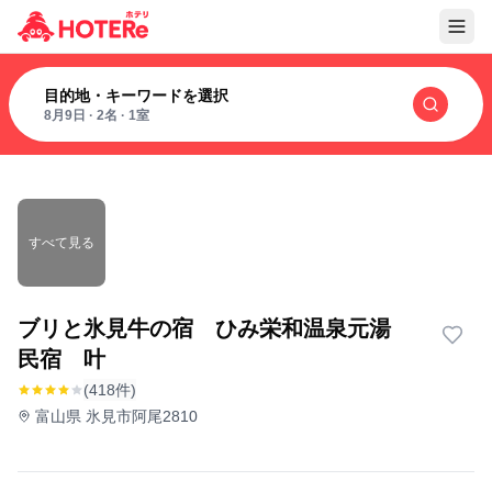
目的地・キーワードを選択
8月9日
·
2名
·
1室
すべて見る
ブリと氷見牛の宿 ひみ栄和温泉元湯
民宿 叶
(418件)
富山県 氷見市阿尾2810