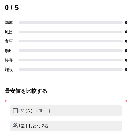
0
/ 5
部屋
0
風呂
0
食事
0
場所
0
接客
0
施設
0
最安値を比較する
8/7 (金) - 8/8 (土)
1室 | おとな 2名