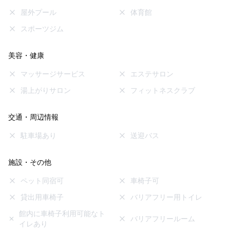
屋外プール
体育館
スポーツジム
美容・健康
マッサージサービス
エステサロン
湯上がりサロン
フィットネスクラブ
交通・周辺情報
駐車場あり
送迎バス
施設・その他
ペット同宿可
車椅子可
貸出用車椅子
バリアフリー用トイレ
館内に車椅子利用可能なト
バリアフリールーム
イレあり