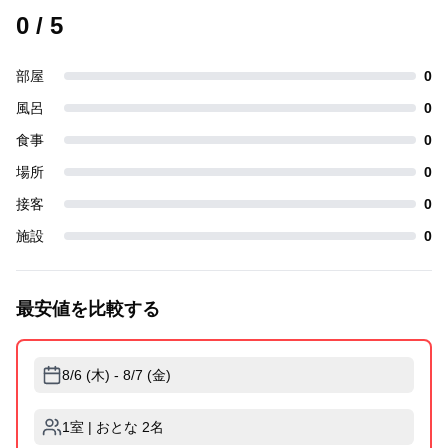
0
/ 5
部屋
0
風呂
0
食事
0
場所
0
接客
0
施設
0
最安値を比較する
8/6 (木) - 8/7 (金)
1室 | おとな 2名