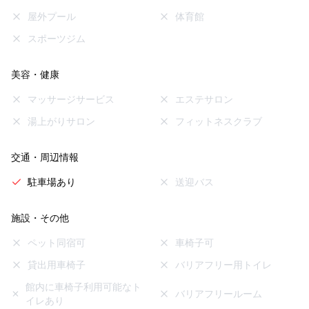
屋外プール
体育館
スポーツジム
美容・健康
マッサージサービス
エステサロン
湯上がりサロン
フィットネスクラブ
交通・周辺情報
駐車場あり
送迎バス
施設・その他
ペット同宿可
車椅子可
貸出用車椅子
バリアフリー用トイレ
館内に車椅子利用可能なト
バリアフリールーム
イレあり