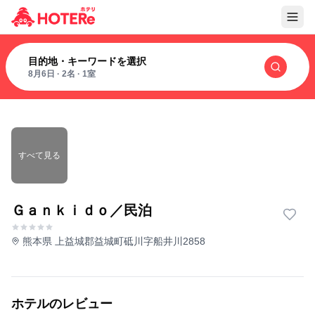
目的地・キーワードを選択
8月6日
·
2名
·
1室
すべて見る
Ｇａｎｋｉｄｏ／民泊
熊本県 上益城郡益城町砥川字船井川2858
ホテルのレビュー