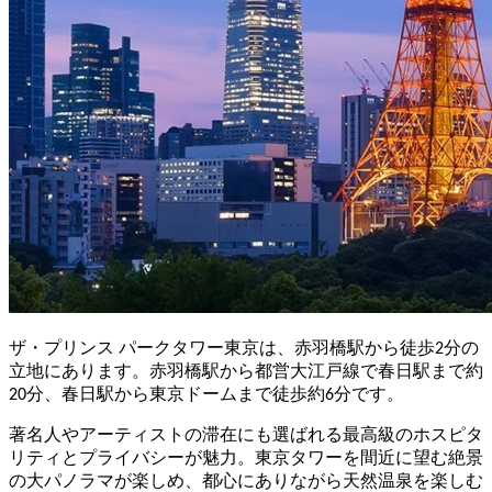
ザ・プリンス パークタワー東京は、赤羽橋駅から徒歩2分の
立地にあります。赤羽橋駅から都営大江戸線で春日駅まで約
20分、春日駅から東京ドームまで徒歩約6分です。
著名人やアーティストの滞在にも選ばれる最高級のホスピタ
リティとプライバシーが魅力。東京タワーを間近に望む絶景
の大パノラマが楽しめ、都心にありながら天然温泉を楽しむ