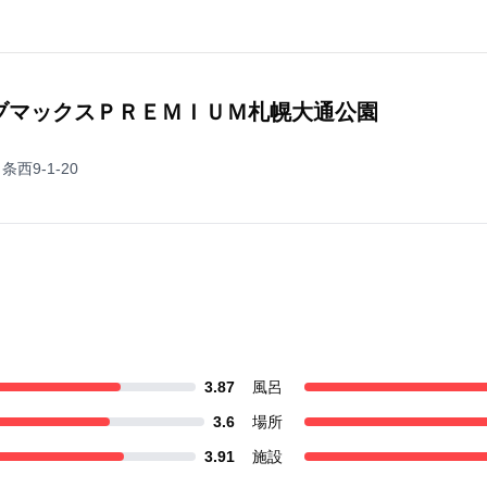
ブマックスＰＲＥＭＩＵＭ札幌大通公園
西9-1-20
3.87
風呂
3.6
場所
3.91
施設